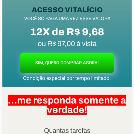
ACESSO VITALÍCIO
VOCÊ SÓ PAGA UMA VEZ ESSE VALOR!!
12X de R$ 9,68
ou R$ 97,00 à vista
SIM, QUERO COMPRAR AGORA!
Condição especial por tempo limitado.
…me responda somente a
verdade!
Quantas tarefas